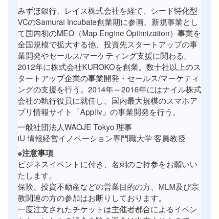
みずほ銀行、レイス株式会社を経て、シード特化型
VCのSamurai Incubate創業期に参画。新規事業とし
て国内初のMEO（Map Engine Optimization）事業を
全国規模で拡大する他、投資先スタートアップの事
業開発やセールス/マーケティング支援に関わる。
2012年に株式会社KUROKOを創業。数十社以上のス
タートアップ企業の事業開発・セールス/マーケティ
ングの支援を行う。2014年～2016年にはナイル株式
会社の執行役員に就任し、国内最大規模のスマホア
プリ情報サイト「Appliv」の事業開発を行う。
一般社団法人WAOJE Tokyo 理事
iU 情報経営イノベーション専門職大学 客員教授
※注意事項
ビジネスイベントに付き、名刺のご持参をお願いい
たします。
保険、投資不動産などの営業目的の方、MLM及び宗
教関連の方の参加はお断りしております。
一度注文されたチケットは主催者都合によるイベン