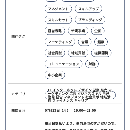
マネジメント
スキルアップ
スキルセット
ブランディング
経営戦略
新規事業
企画
関連タグ
マーケティング
営業
起業
社会貢献
地域貢献
組織開発
コミュニケーション
財務
中小企業
IT インターネット デザイン 営業 販売 マ
ーケティング 広告 ビジネススキル 自己
カテゴリ
啓発 経営 マネジメント 社会貢献 地域活
性 ファイナンス キャリア
開催日時
07月13日（月） 19:00～21:00
●当日支払いより、事前決済の方が安いので、