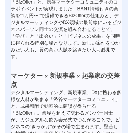
「BizOffer」と、渋谷マーケターコミュニティのコ
ラボイベントが実現しました。BANT情報付きの商
談を“1万円〜”で獲得できるBizOfferの仕組みと、デ
ジタルマーケティングやDX領域の最前線にいるビジ
ネスパーソン同士の交流を組み合わせることで、
「学び」と「出会い」と「ビジネスの成果」を同時
に得られる特別な場となります。新しい案件をつか
みたい人も、質の高い人脈を築きたい人も必見で
す。
マーケター × 新規事業 × 起業家の交差
点
デジタルマーケティング、新規事業、DXに携わる多
様な人材が集まる「渋谷マーケターコミュニティ」
と、成果報酬で効率的に商談が得られる
「BizOffer」。業界を超えて交わるメンバー同士
が、カジュアルな飲み会形式でつながることで、ビ
ジネスの“きっかけ”がその場で生まれます。堅苦し
い挨拶はなし。主催者がゲストを紹介し合うので、