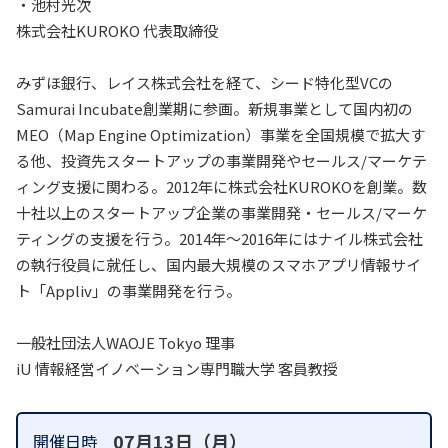
・池村光次
株式会社KUROKO 代表取締役
みずほ銀行、レイス株式会社を経て、シード特化型VCの
Samurai Incubate創業期に参画。新規事業として国内初の
MEO（Map Engine Optimization）事業を全国規模で拡大す
る他、投資先スタートアップの事業開発やセールス/マーケテ
ィング支援に関わる。2012年に株式会社KUROKOを創業。数
十社以上のスタートアップ企業の事業開発・セールス/マーケ
ティングの支援を行う。2014年～2016年にはナイル株式会社
の執行役員に就任し、国内最大規模のスマホアプリ情報サイ
ト「Appliv」の事業開発を行う。
一般社団法人WAOJE Tokyo 理事
iU 情報経営イノベーション専門職大学 客員教授
07月13日（月）
開催日時